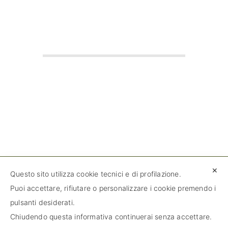
✕
Questo sito utilizza cookie tecnici e di profilazione.
Puoi accettare, rifiutare o personalizzare i cookie premendo i
pulsanti desiderati.
© 2020 Tutti i diritti riservati – Fondo
Chiudendo questa informativa continuerai senza accettare.