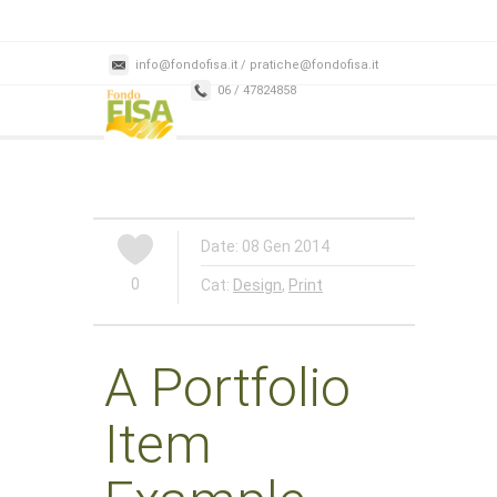
info@fondofisa.it / pratiche@fondofisa.it
06 / 47824858
Date: 08 Gen 2014
0
Cat:
Design
,
Print
A Portfolio
Item