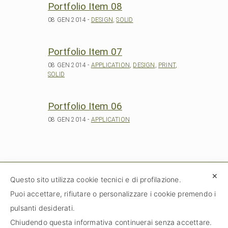
Portfolio Item 08
08 GEN 2014 -
DESIGN
,
SOLID
Portfolio Item 07
08 GEN 2014 -
APPLICATION
,
DESIGN
,
PRINT
,
SOLID
Portfolio Item 06
08 GEN 2014 -
APPLICATION
✕
Questo sito utilizza cookie tecnici e di profilazione.
Puoi accettare, rifiutare o personalizzare i cookie premendo i
pulsanti desiderati.
© 2020 Tutti i diritti riservati – Fondo
Chiudendo questa informativa continuerai senza accettare.